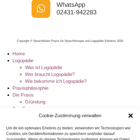
WhatsApp
02431-942283
Copyright © Sprachblüten Praxis für Sprachtherapie und Logopädie Erkelenz 2026
Home
Logopädie
Was ist Logopädie
Wer braucht Logopädie?
Wie bekomme ich Logopädie?
Praxisphilosophie
Die Praxis
Gründung
Das Team
Cookie-Zustimmung verwalten
Antje Pistel
Corinna Berkigt-Ecke
Um dir ein optimales Erlebnis zu bieten, verwenden wir Technologien wie
Dorothee Niggemann
Cookies, um Geräteinformationen zu speichern und/oder darauf
Anne Knors
zuzugreifen. Wenn du diesen Technologien zustimmst, können wir Daten